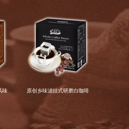
风味
原创乡味滤挂式研磨白咖啡