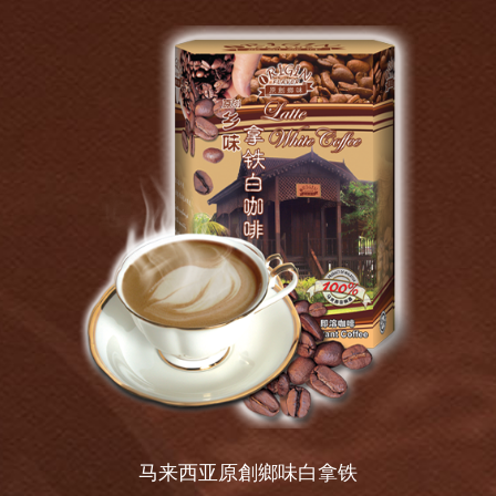
马来西亚原創鄉味白拿铁