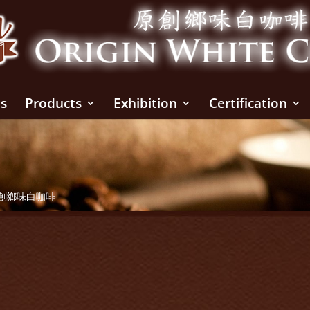
s
Products
Exhibition
Certification
原創鄉味白咖啡