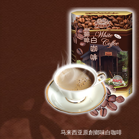
马来西亚原創鄉味白咖啡