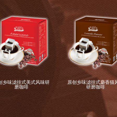
创乡味滤挂式美式风味研
原创乡味滤挂式麝香猫
磨咖啡
研磨咖啡